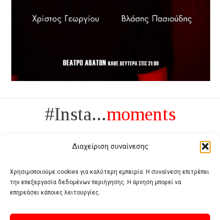
#Insta...
moments
Διαχείριση συναίνεσης
Χρησιμοποιούμε cookies για καλύτερη εμπειρία. Η συναίνεση επιτρέπει
την επεξεργασία δεδομένων περιήγησης. Η άρνηση μπορεί να
Πολυτέλεια δεν είναι το αντίθετο της ανέχειας, είναι το αντίθετο της
επηρεάσει κάποιες λειτουργίες.
χυδαιότητας
- Coco Chanel -