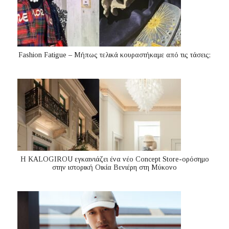
Fashion Fatigue – Μήπως τελικά κουραστήκαμε από τις τάσεις;
Η KALOGIROU εγκαινιάζει ένα νέο Concept Store-ορόσημο
στην ιστορική Οικία Βενιέρη στη Μύκονο