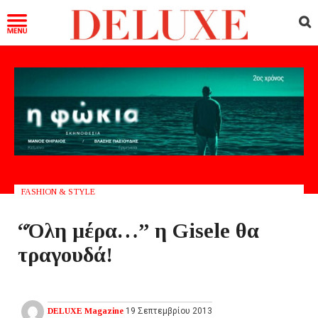
FASHION & STYLE
“Όλη μέρα…” η Gisele θα
τραγουδά!
DELUXE Magazine
19 Σεπτεμβρίου 2013