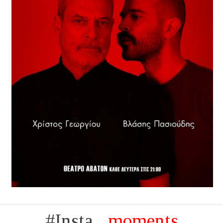
#Insta...
moments