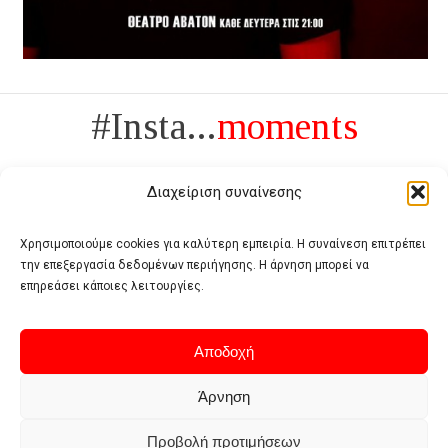
#Insta...
moments
Διαχείριση συναίνεσης
Χρησιμοποιούμε cookies για καλύτερη εμπειρία. Η συναίνεση επιτρέπει
την επεξεργασία δεδομένων περιήγησης. Η άρνηση μπορεί να
Πολυτέλεια δεν είναι το αντίθετο της ανέχειας, είναι το αντίθετο της
επηρεάσει κάποιες λειτουργίες.
χυδαιότητας
- Coco Chanel -
Αποδοχή
Άρνηση
Προβολή προτιμήσεων
Home
Terms of use
Privacy policy
Cookie policy
Contact