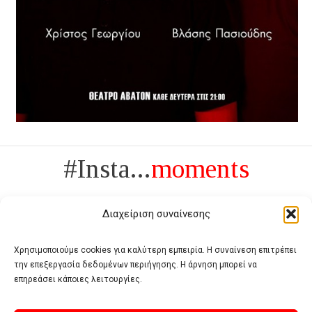
#Insta...
moments
Διαχείριση συναίνεσης
Χρησιμοποιούμε cookies για καλύτερη εμπειρία. Η συναίνεση επιτρέπει
την επεξεργασία δεδομένων περιήγησης. Η άρνηση μπορεί να
Πολυτέλεια δεν είναι το αντίθετο της ανέχειας, είναι το αντίθετο της
επηρεάσει κάποιες λειτουργίες.
χυδαιότητας
- Coco Chanel -