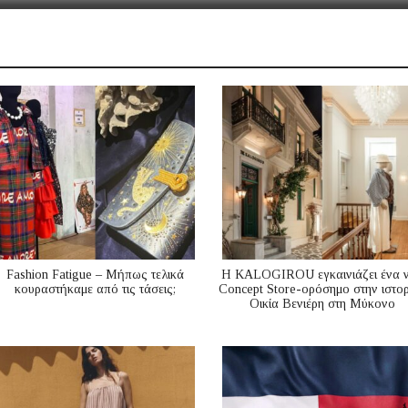
Fashion Fatigue – Μήπως τελικά
Η KALOGIROU εγκαινιάζει ένα 
κουραστήκαμε από τις τάσεις;
Concept Store-ορόσημο στην ιστορ
Οικία Βενιέρη στη Μύκονο