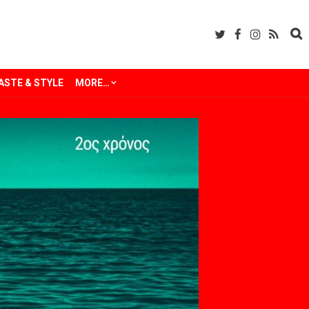
ASTE & STYLE
MORE…