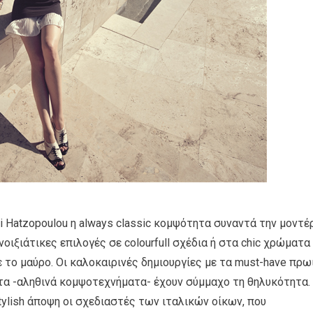
ili Hatzopoulou η always classic κομψότητα συναντά την μοντέ
νοιξιάτικες επιλογές σε colourfull σχέδια ή στα chic χρώματα
το μαύρο. Οι καλοκαιρινές δημιουργίες με τα must-have πρω
τα -αληθινά κομψοτεχνήματα- έχουν σύμμαχο τη θηλυκότητα.
tylish άποψη οι σχεδιαστές των ιταλικών οίκων, που