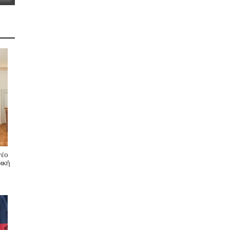
νέο
ική