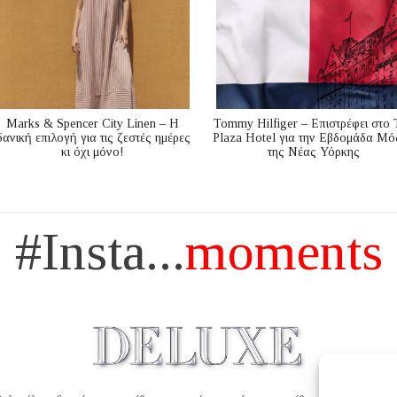
Marks & Spencer City Linen – Η
Tommy Hilfiger – Επιστρέφει στο 
δανική επιλογή για τις ζεστές ημέρες
Plaza Hotel για την Εβδομάδα Μό
κι όχι μόνο!
της Νέας Υόρκης
#Insta...
moments