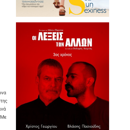
ρνα
 της
ινά
 Με