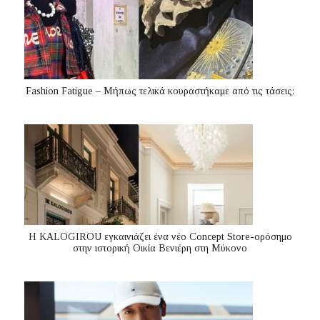
Fashion Fatigue – Μήπως τελικά κουραστήκαμε από τις τάσεις;
Η KALOGIROU εγκαινιάζει ένα νέο Concept Store-ορόσημο
στην ιστορική Οικία Βενιέρη στη Μύκονο