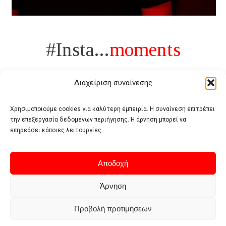
#Insta...
moments
Διαχείριση συναίνεσης
Χρησιμοποιούμε cookies για καλύτερη εμπειρία. Η συναίνεση επιτρέπει
την επεξεργασία δεδομένων περιήγησης. Η άρνηση μπορεί να
Πολυτέλεια δεν είναι το αντίθετο της ανέχειας, είναι το αντίθετο της
επηρεάσει κάποιες λειτουργίες.
χυδαιότητας
- Coco Chanel -
Αποδοχή
Άρνηση
Προβολή προτιμήσεων
Home
Terms of use
Privacy policy
Cookie policy
Contact