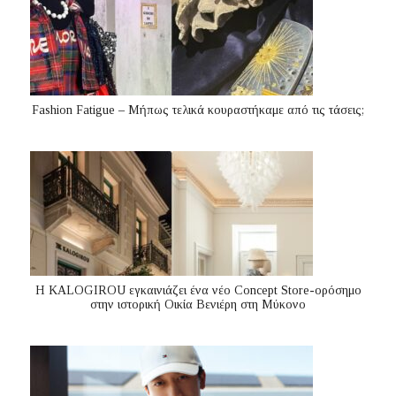
Fashion Fatigue – Μήπως τελικά κουραστήκαμε από τις τάσεις;
Η KALOGIROU εγκαινιάζει ένα νέο Concept Store-ορόσημο
στην ιστορική Οικία Βενιέρη στη Μύκονο