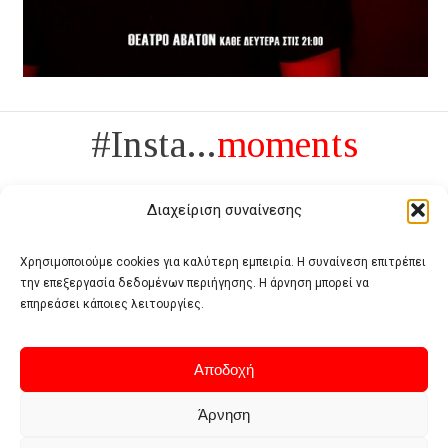
#Insta...
moments
Διαχείριση συναίνεσης
Χρησιμοποιούμε cookies για καλύτερη εμπειρία. Η συναίνεση επιτρέπει
την επεξεργασία δεδομένων περιήγησης. Η άρνηση μπορεί να
Πολυτέλεια δεν είναι το αντίθετο της ανέχειας, είναι το αντίθετο της
επηρεάσει κάποιες λειτουργίες.
χυδαιότητας
- Coco Chanel -
Αποδοχή
Άρνηση