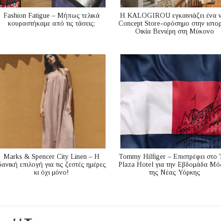
Fashion Fatigue – Μήπως τελικά
Η KALOGIROU εγκαινιάζει ένα 
κουραστήκαμε από τις τάσεις;
Concept Store-ορόσημο στην ιστορ
Οικία Βενιέρη στη Μύκονο
Marks & Spencer City Linen – Η
Tommy Hilfiger – Επιστρέφει στο 
δανική επιλογή για τις ζεστές ημέρες
Plaza Hotel για την Εβδομάδα Μό
κι όχι μόνο!
της Νέας Υόρκης