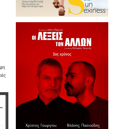
ρφη
κές