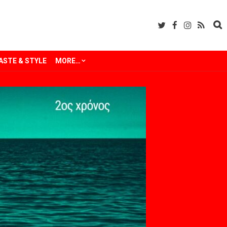
ASTE & STYLE
MORE…