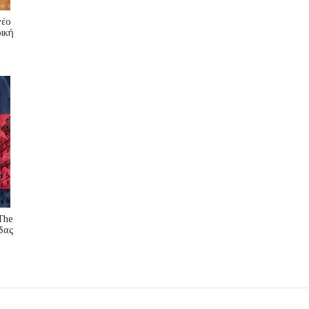
νέο
ική
The
δας