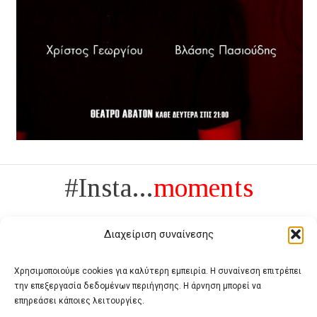
#Insta...
moments
Διαχείριση συναίνεσης
Χρησιμοποιούμε cookies για καλύτερη εμπειρία. Η συναίνεση επιτρέπει
την επεξεργασία δεδομένων περιήγησης. Η άρνηση μπορεί να
Πολυτέλεια δεν είναι το αντίθετο της ανέχειας, είναι το αντίθετο της
επηρεάσει κάποιες λειτουργίες.
χυδαιότητας