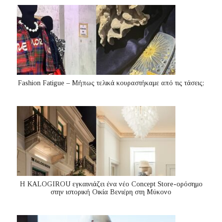
Fashion Fatigue – Μήπως τελικά κουραστήκαμε από τις τάσεις;
Η KALOGIROU εγκαινιάζει ένα νέο Concept Store-ορόσημο
στην ιστορική Οικία Βενιέρη στη Μύκονο