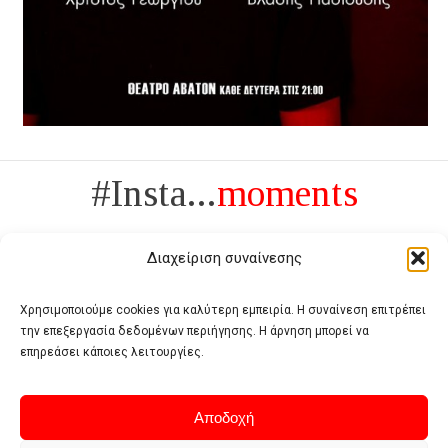
#Insta...
moments
Διαχείριση συναίνεσης
Χρησιμοποιούμε cookies για καλύτερη εμπειρία. Η συναίνεση επιτρέπει
την επεξεργασία δεδομένων περιήγησης. Η άρνηση μπορεί να
Πολυτέλεια δεν είναι το αντίθετο της ανέχειας, είναι το αντίθετο της
επηρεάσει κάποιες λειτουργίες.
χυδαιότητας
- Coco Chanel -
Αποδοχή