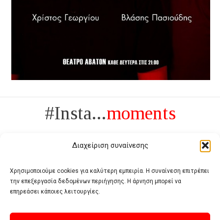
#Insta...
moments
Διαχείριση συναίνεσης
Χρησιμοποιούμε cookies για καλύτερη εμπειρία. Η συναίνεση επιτρέπει
την επεξεργασία δεδομένων περιήγησης. Η άρνηση μπορεί να
Πολυτέλεια δεν είναι το αντίθετο της ανέχειας, είναι το αντίθετο της
επηρεάσει κάποιες λειτουργίες.
χυδαιότητας
- Coco Chanel -