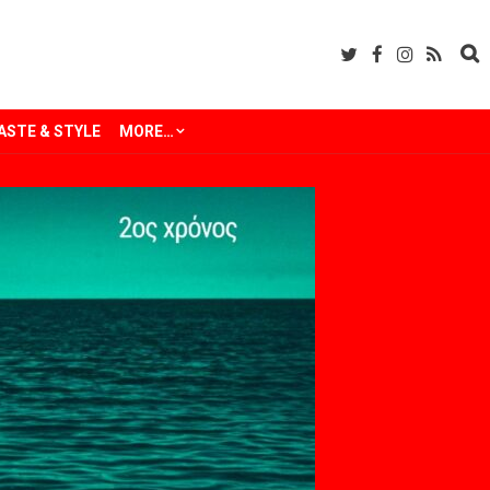
ASTE & STYLE
MORE…