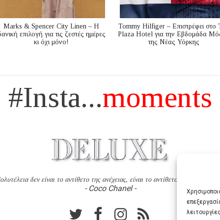
Marks & Spencer City Linen – Η
Tommy Hilfiger – Επιστρέφει στο 
δανική επιλογή για τις ζεστές ημέρες
Plaza Hotel για την Εβδομάδα Μό
κι όχι μόνο!
της Νέας Υόρκης
#Insta...
moments
ολυτέλεια δεν είναι το αντίθετο της ανέχειας, είναι το αντίθετο της χυδαιότητ
- Coco Chanel -
Χρησιμοποιο
επεξεργασί
λειτουργίες