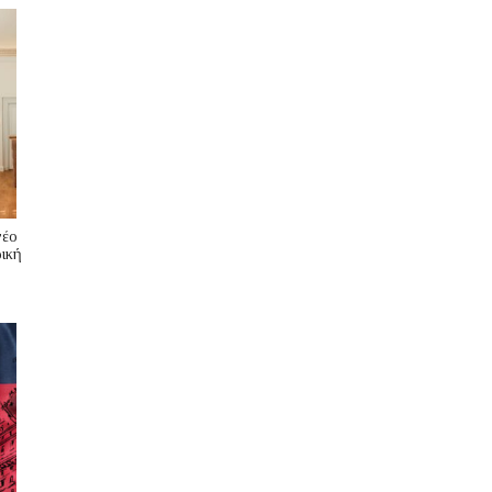
νέο
ική