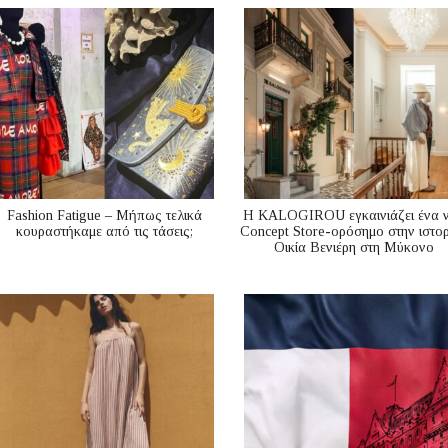
Fashion Fatigue – Μήπως τελικά
Η KALOGIROU εγκαινιάζει ένα 
κουραστήκαμε από τις τάσεις;
Concept Store-ορόσημο στην ιστορ
Οικία Βενιέρη στη Μύκονο