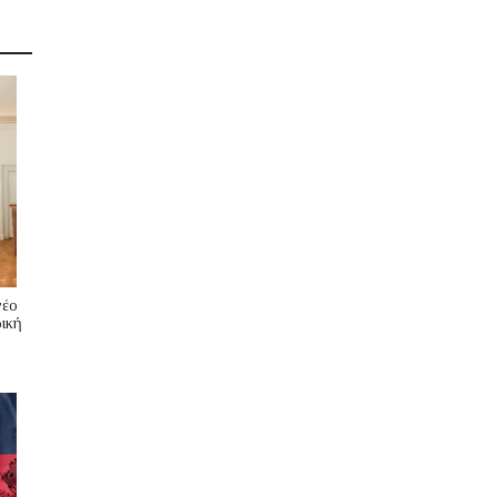
νέο
ική