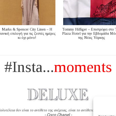
Marks & Spencer City Linen – Η
Tommy Hilfiger – Επιστρέφει στο 
δανική επιλογή για τις ζεστές ημέρες
Plaza Hotel για την Εβδομάδα Μό
κι όχι μόνο!
της Νέας Υόρκης
#Insta...
moments
ολυτέλεια δεν είναι το αντίθετο της ανέχειας, είναι το αντίθετο της χυδαιότητ
- Coco Chanel -