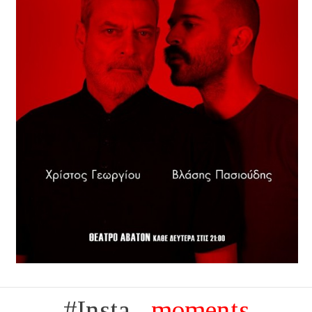
#Insta...
moments