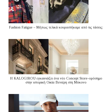
Fashion Fatigue – Μήπως τελικά κουραστήκαμε από τις τάσεις;
Η KALOGIROU εγκαινιάζει ένα νέο Concept Store-ορόσημο
στην ιστορική Οικία Βενιέρη στη Μύκονο