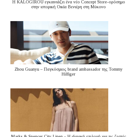
Η KALOGIROU εγκαινιάζει ένα νέο Concept Store-ορόσημο
στην ιστορική Οικία Βενιέρη στη Μύκονο
Zhou Guanyu – Παγκόσμιος brand ambassador της Tommy
Hilfiger
Marks & Spencer City Linen – Η ιδανική επιλογή για τις ζεστές