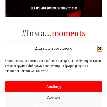
#Insta...
moments
Διαχείριση συναίνεσης
Χρησιμοποιούμε cookies για καλύτερη εμπειρία. Η συναίνεση επιτρέπει
την επεξεργασία δεδομένων περιήγησης. Η άρνηση μπορεί να
Πολυτέλεια δεν είναι το αντίθετο της ανέχειας, είναι το αντίθετο της
επηρεάσει κάποιες λειτουργίες.
χυδαιότητας
- Coco Chanel -
Αποδοχή
Άρνηση