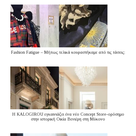
Fashion Fatigue – Μήπως τελικά κουραστήκαμε από τις τάσεις;
Η KALOGIROU εγκαινιάζει ένα νέο Concept Store-ορόσημο
στην ιστορική Οικία Βενιέρη στη Μύκονο