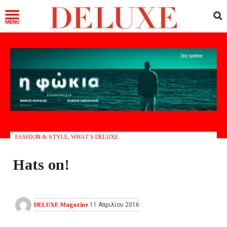
FASHION & STYLE
,
WHAT’S DELUXE
Hats on!
DELUXE Magazine
11 Απριλίου 2016