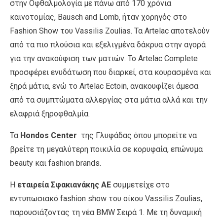
στην Οφθαλμολογία με πάνω από 170 χρόνια
καινοτομίας, Bausch and Lomb, ήταν χορηγός στο
Fashion Show του Vassilis Zoulias. Τα Artelac αποτελούν
από τα πιο πλούσια και εξελιγμένα δάκρυα στην αγορά
για την ανακούφιση των ματιών. Το Artelac Complete
προσφέρει ενυδάτωση που διαρκεί, στα κουρασμένα και
ξηρά μάτια, ενώ το Artelac Ectoin, ανακουφίζει άμεσα
από τα συμπτώματα αλλεργίας στα μάτια αλλά και την
ελαφριά ξηροφθαλμία.
Τα
Hondos Center
της Γλυφάδας όπου μπορείτε να
βρείτε τη μεγαλύτερη ποικιλία σε κορυφαία, επώνυμα
beauty και fashion brands.
Η
εταιρεία Σφακιανάκης ΑΕ
συμμετείχε στο
εντυπωσιακό fashion show του οίκου Vassilis Zoulias,
παρουσιάζοντας τη νέα BMW Σειρά 1. Με τη δυναμική