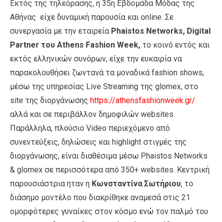
Εκτός της τηλεόρασης, η 35η Εβδομάδα Μόδας της
Αθήνας είχε δυναμική παρουσία και online. Σε
συνεργασία με την εταιρεία
Phaistos Networks, Digital
Partner του Athens Fashion Week,
το κοινό εντός και
εκτός ελληνικών συνόρων, είχε την ευκαιρία να
παρακολουθήσει ζωντανά τα μοναδικά fashion shows,
μέσω της υπηρεσίας Live Streaming της glomex, στο
site της διοργάνωσης
https://athensfashionweek.gr/
αλλά και σε περιβάλλον δημοφιλών websites.
Παράλληλα, πλούσιο Video περιεχόμενο από
συνεντεύξεις, δηλώσεις και highlight στιγμές της
διοργάνωσης, είναι διαθέσιμα μέσω Phaistos Networks
& glomex σε περισσότερα από 350+ websites. Κεντρική
παρουσιάστρια ηταν η
Κωνσταντίνα Σωτήριου
, το
διάσημο μοντέλο που διακρίθηκε αναμεσά στις 21
ομορφότερες γυναίκες στον κόσμο ενώ τον παλμό του