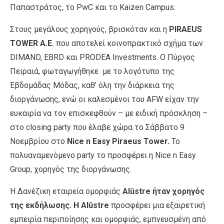
Παπαστράτος, το PwC και το Kaizen Campus.
Στους μεγάλους χορηγούς, βρισκόταν και η
PIRAEUS
TOWER Α.Ε.
που αποτελεί κοινοπρακτικό σχήμα των
DIMAND, EBRD και PRODEA Investments. Ο Πύργος
Πειραιά, φωταγωγήθηκε με το λογότυπο της
Εβδομάδας Μόδας, καθ’ όλη την διάρκεια της
διοργάνωσης, ενώ οι καλεσμένοι του AFW είχαν την
ευκαιρία να τον επισκεφθούν – με ειδική πρόσκληση –
στο closing party που έλαβε χώρα το Σάββατο 9
Νοεμβρίου στο
Nice n Easy Piraeus Tower.
Το
πολυαναμενόμενο party το προσφέρει η Nice n Easy
Group, χορηγός της διοργάνωσης.
Η Δανέζικη εταιρεία ομορφιάς
Alûstre ήταν χορηγός
της εκδήλωσης. Η Alûstre
προσφέρει μια εξαιρετική
εμπειρία περιποίησης και ομορφιάς, εμπνευσμένη από