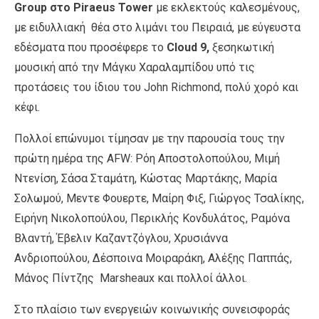
Group στο Piraeus Tower
με εκλεκτούς καλεσμένους,
με ειδυλλιακή θέα στο λιμάνι του Πειραιά, με εύγευστα
εδέσματα που προσέφερε το
Cloud 9,
ξεσηκωτική
μουσική από την Μάγκυ Χαραλαμπίδου υπό τις
προτάσεις του ίδιου του John Richmond, πολύ χορό και
κέφι.
Πολλοί επώνυμοι τίμησαν με την παρουσία τους την
πρώτη ημέρα της AFW: Ρόη Αποστολοπούλου, Μιμή
Ντενίση, Σάσα Σταμάτη, Κώστας Μαρτάκης, Μαρία
Σολωμού, Μεντε Φουερτε, Μαίρη Φιξ, Γιώργος Τσαλίκης,
Ειρήνη Νικολοπούλου, Περικλής Κονδυλάτος, Ραμόνα
Βλαντή, Έβελιν Καζαντζόγλου, Χρυσιάννα
Ανδριοπούλου, Δέσποινα Μοιραράκη, Αλέξης Παππάς,
Μάνος Πίντζης
Marsheaux και πολλοί άλλοι.
Στο πλαίσιο των ενεργειών κοινωνικής συνεισφοράς