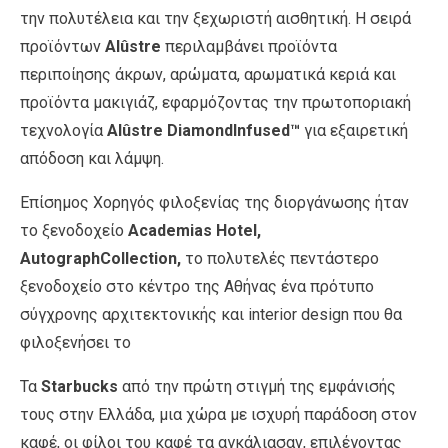
την πολυτέλεια και την ξεχωριστή αισθητική. Η σειρά
προϊόντων
Alûstre
περιλαμβάνει προϊόντα
περιποίησης άκρων, αρώματα, αρωματικά κεριά και
προϊόντα μακιγιάζ, εφαρμόζοντας την πρωτοποριακή
τεχνολογία
Alûstre DiamondInfused™
για εξαιρετική
απόδοση και λάμψη.
Επίσημος Χορηγός φιλοξενίας της διοργάνωσης ήταν
το ξενοδοχείο
Academias
Hotel,
AutographCollection,
το πολυτελές πεντάστερο
ξενοδοχείο στο κέντρο της Αθήνας ένα πρότυπο
σύγχρονης αρχιτεκτονικής και interior design που θα
φιλοξενήσει το
Τα
Starbucks
από την πρώτη στιγμή της εμφάνισής
τους στην Ελλάδα, μια χώρα με ισχυρή παράδοση στον
καφέ, οι φίλοι του καφέ τα αγκάλιασαν, επιλέγοντας