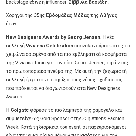
backstage εδινε η influencer
Σίββυλα Βασιάδη.
Χορηγοί της
35
ης
Εβδομάδας Μόδας της Αθήνας
ήταν:
New Designers Awards by Georg Jensen
. Η νέα
συλλογή
Vivianna Celebration
επαναλανσάρει φέτος το
χειμώνα ορισμένα από τα πιο εμβληματικά κοσμήματα
της Vivianna Torun για τον οίκο Georg Jensen, τιμώντας
το πρωτοποριακό πνεύμα της. Με αυτή την ξεχωριστή
συλλογή έρχεται να στηρίξει τους νέους σχεδιαστές
που πρόκειται να διαγωνιστούν στα New Designers
Awards.
Η
Colgate
φόρεσε το πιο λαμπερό της χαμόγελο και
συμμετείχε ως Gold Sponsor στην 35η Athens Fashion
Week. Κατά τη διάρκεια του event, οι παρευρισκόμενοι
είχαν την ευκαιρία να μάθουν περισσότερα για την