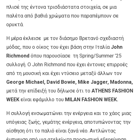
πλισέ της έντονα τρισδιάστατα στοιχεία, σε μια
παλέτα από βαθιά χρώματα που παραπέμπουν σε
ορυκτά.
Η μέρα έκλεισε με τον διάσημο Βρετανό σχεδιαστή
μόδας, που ο οίκος του έχει βάση στην Ιταλία
John
Richmond
όπου παρουσίασε τη Spring/Summer ’25
συλλογή. Ο John Richmond που έχει έντονες επιρροές
από τη μουσική και έχει ντύσειο μεταξύ άλλων τον
George Michael, David Bowie, Mike Jagger, Madonna,
μετά την επίδειξή του δήλωσε ότι το
ATHENS FASHION
WEEK
είναι εφάμιλλο του
MILAN FASHION WEEK.
H συλλογή ενσωματώνει την ενέργεια και το χάος μιας
υπόγειας ζωής, γεμάτης ενέργεια, αποτυπώνοντας την
αίσθηση ότι το παλιό είναι ξανά νέο. Αντλώντας
έμπνευση από μια ατελείωτη προσωπική εξερεύνηση