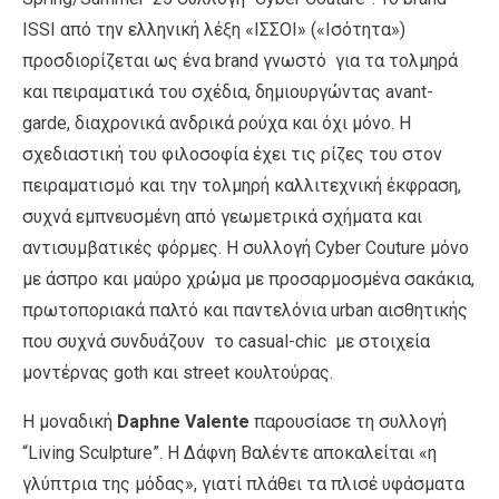
ISSI από την ελληνική λέξη «ΙΣΣΟΙ» («Ισότητα»)
προσδιορίζεται ως ένα brand γνωστό για τα τολμηρά
και πειραματικά του σχέδια, δημιουργώντας avant-
garde, διαχρονικά ανδρικά ρούχα και όχι μόνο.
Η
σχεδιαστική του φιλοσοφία έχει τις ρίζες του στον
πειραματισμό και την τολμηρή καλλιτεχνική έκφραση,
συχνά εμπνευσμένη από γεωμετρικά σχήματα και
αντισυμβατικές φόρμες. H συλλογή Cyber Couture μόνο
με άσπρο και μαύρο χρώμα με προσαρμοσμένα σακάκια,
πρωτοποριακά παλτό και παντελόνια urban αισθητικής
που συχνά συνδυάζουν το casual-chic με στοιχεία
μοντέρνας goth και street κουλτούρας.
Η μοναδική
Daphne Valente
παρουσίασε τη συλλογή
“Living Sculpture”. Η Δάφνη Βαλέντε αποκαλείται «η
γλύπτρια της μόδας», γιατί πλάθει τα πλισέ υφάσματα