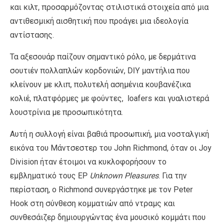
και κιλτ, προσαρμόζοντας στιλιστικά στοιχεία από μια
αντιθεσμική αισθητική που προάγει μια ιδεολογία
αντίστασης.
Τα αξεσουάρ παίζουν σημαντικό ρόλο, με δερμάτινα
σουτιέν πολλαπλών κορδονιών, DIY μαντήλια που
κλείνουν με κλιπ, πολυτελή ασημένια κουβανέζικα
κολιέ, πλατφόρμες με φούντες, loafers και γυαλιστερά
λουστρίνια με προσωπικότητα.
Αυτή η συλλογή είναι βαθιά προσωπική, μια νοσταλγική
εικόνα του Μάντσεστερ του John Richmond, όταν οι Joy
Division ήταν έτοιμοι να κυκλοφορήσουν το
εμβληματικό τους EP
Unknown Pleasures
. Για την
περίσταση, ο Richmond συνεργάστηκε με τον Peter
Hook στη σύνθεση κομματιών από ντραμς και
συνθεσάιζερ δημιουργώντας ένα μουσικό κομμάτι που