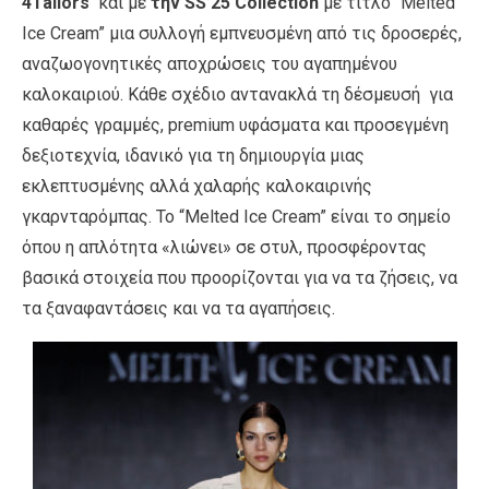
4Tailors
και με
την SS’25 Collection
με τίτλο “Melted
Ice Cream” μια συλλογή εμπνευσμένη από τις δροσερές,
αναζωογονητικές αποχρώσεις του αγαπημένου
καλοκαιριού. Κάθε σχέδιο αντανακλά τη δέσμευσή για
καθαρές γραμμές, premium υφάσματα και προσεγμένη
δεξιοτεχνία, ιδανικό για τη δημιουργία μιας
εκλεπτυσμένης αλλά χαλαρής καλοκαιρινής
γκαρνταρόμπας. Το “Melted Ice Cream” είναι το σημείο
όπου η απλότητα «λιώνει» σε στυλ, προσφέροντας
βασικά στοιχεία που προορίζονται για να τα ζήσεις, να
τα ξαναφαντάσεις και να τα αγαπήσεις.