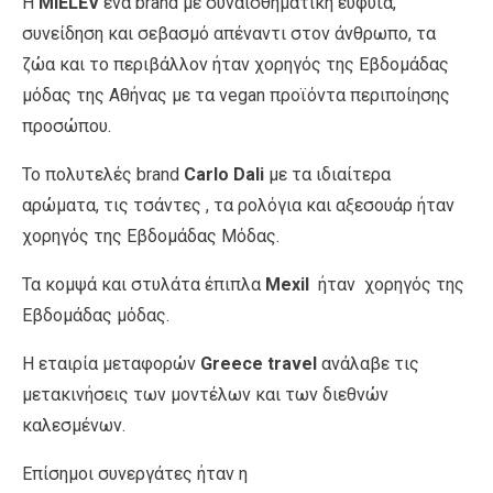
Η
MIELĒV
ένα brand με συναισθηματική ευφυΐα,
συνείδηση και σεβασμό απέναντι στον άνθρωπο, τα
ζώα και το περιβάλλον ήταν χορηγός της Εβδομάδας
μόδας της Αθήνας με τα vegan προϊόντα περιποίησης
προσώπου.
To πολυτελές brand
Carlo Dali
με τα ιδιαίτερα
αρώματα, τις τσάντες , τα ρολόγια και αξεσουάρ ήταν
χορηγός της Εβδομάδας Μόδας.
Τα κομψά και στυλάτα έπιπλα
Mexil
ήταν χορηγός της
Εβδομάδας μόδας.
Η εταιρία μεταφορών
Greece travel
ανάλαβε τις
μετακινήσεις των μοντέλων και των διεθνών
καλεσμένων.
Επίσημοι συνεργάτες ήταν η