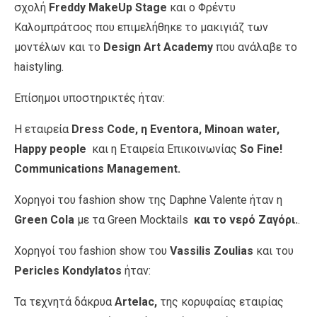
σχολή
Freddy
MakeUp
Stage
και ο Φρέντυ
Καλομπράτσος που επιμελήθηκε το μακιγιάζ των
μοντέλων και το
Design Art Academy
που ανάλαβε το
haistyling.
Επίσημοι υποστηρικτές ήταν:
Η εταιρεία
Dress Code, η Eventora,
Minoan water,
Happy people
και η Εταιρεία Επικοινωνίας
So Fine!
Communications Management.
Χορηγoi του fashion show της Daphne Valente ήταν η
Green Cola
με τα Green Mocktails
και το νερό Ζαγόρι.
.
Χορηγοί του fashion show του
Vassilis Zoulias
και του
Pericles Kondylatos
ήταν:
Τα τεχνητά δάκρυα
Artelac,
της κορυφαίας εταιρίας