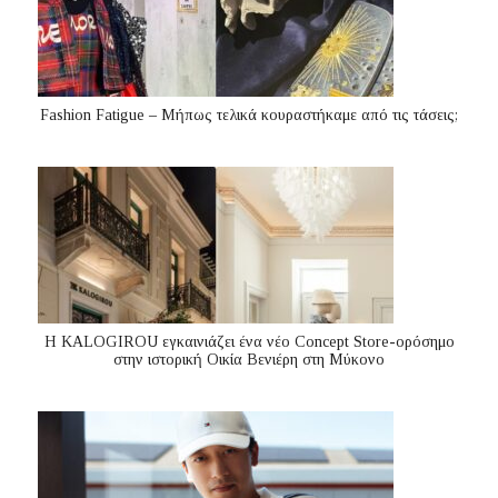
Fashion Fatigue – Μήπως τελικά κουραστήκαμε από τις τάσεις;
Η KALOGIROU εγκαινιάζει ένα νέο Concept Store-ορόσημο
στην ιστορική Οικία Βενιέρη στη Μύκονο