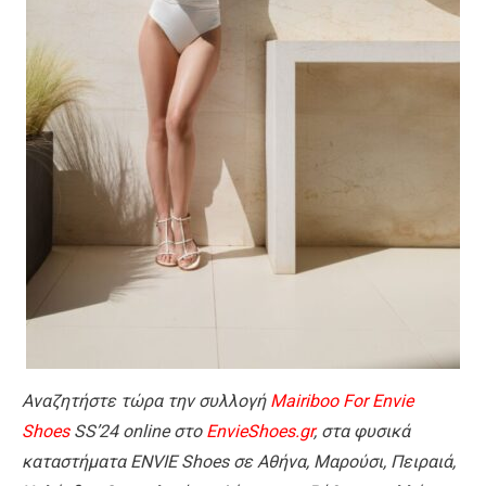
Αναζητήστε τώρα την συλλογή
Mairiboo For Envie
Shoes
SS’24 online
στο
EnvieShoes.gr
, στα φυσικά
καταστήματα ENVIE Shoes σε Αθήνα, Μαρούσι, Πειραιά,