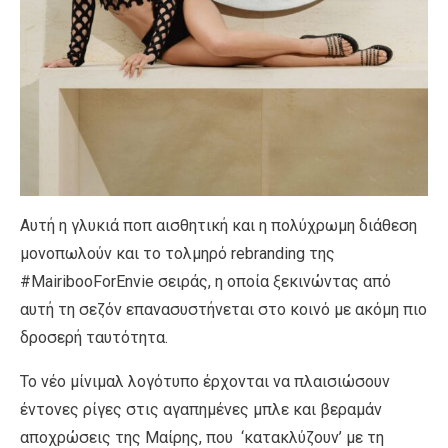
Αυτή η γλυκιά ποπ αισθητική και η πολύχρωμη διάθεση
μονοπωλούν και το τολμηρό rebranding της
#MairibooForEnvie σειράς, η οποία ξεκινώντας από
αυτή τη σεζόν επανασυστήνεται στο κοινό με ακόμη πιο
δροσερή ταυτότητα.
Το νέο μίνιμαλ λογότυπο έρχονται να πλαισιώσουν
έντονες ρίγες στις αγαπημένες μπλε και βεραμάν
αποχρώσεις της Μαίρης, που ‘κατακλύζουν’ με τη