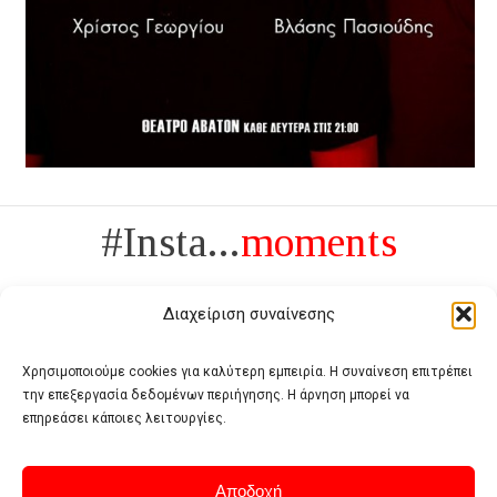
#Insta...
moments
Διαχείριση συναίνεσης
Χρησιμοποιούμε cookies για καλύτερη εμπειρία. Η συναίνεση επιτρέπει
την επεξεργασία δεδομένων περιήγησης. Η άρνηση μπορεί να
Πολυτέλεια δεν είναι το αντίθετο της ανέχειας, είναι το αντίθετο της
επηρεάσει κάποιες λειτουργίες.
χυδαιότητας
- Coco Chanel -
Αποδοχή