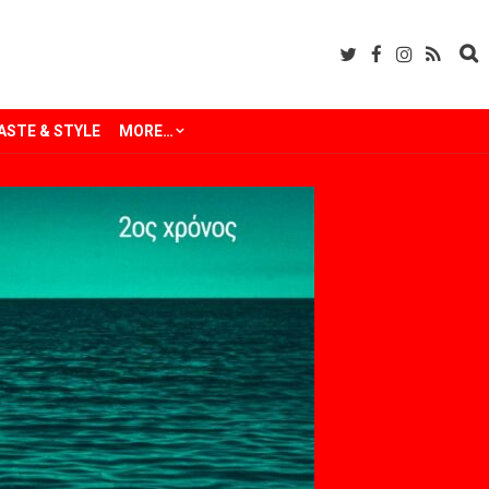
ASTE & STYLE
MORE…