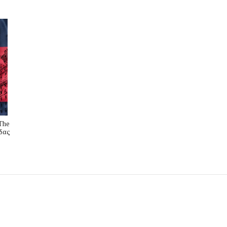
The
δας