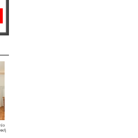
νέο
ική