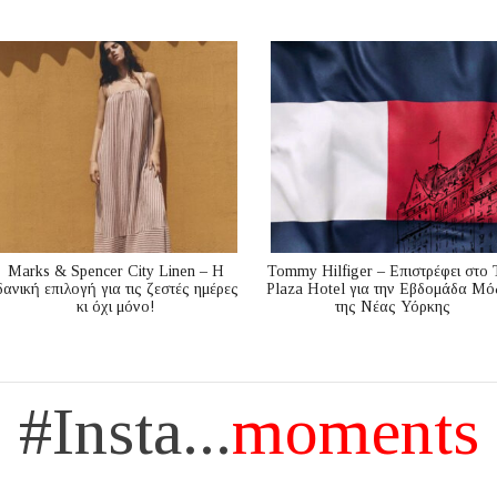
Marks & Spencer City Linen – Η
Tommy Hilfiger – Επιστρέφει στο 
δανική επιλογή για τις ζεστές ημέρες
Plaza Hotel για την Εβδομάδα Μό
κι όχι μόνο!
της Νέας Υόρκης
#Insta...
moments