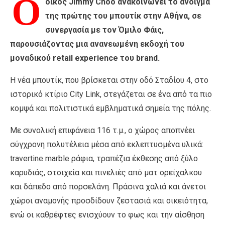
Ο
οίκος Jimmy Choo ανακοινώνει το άνοιγμα
της πρώτης του μπουτίκ στην Αθήνα, σε
συνεργασία με τον Όμιλο Φάις,
παρουσιάζοντας μια ανανεωμένη εκδοχή του
μοναδικού retail experience του brand.
Η νέα μπουτίκ, που βρίσκεται στην οδό Σταδίου 4, στο
ιστορικό κτίριο City Link, στεγάζεται σε ένα από τα πιο
κομψά και πολιτιστικά εμβληματικά σημεία της πόλης.
Με συνολική επιφάνεια 116 τ.μ., ο χώρος αποπνέει
σύγχρονη πολυτέλεια μέσα από εκλεπτυσμένα υλικά:
travertine marble ράφια, τραπέζια έκθεσης από ξύλο
καρυδιάς, στοιχεία και πινελιές από ματ ορείχαλκου
και δάπεδο από πορσελάνη. Πράσινα χαλιά και άνετοι
χώροι αναμονής προσδίδουν ζεστασιά και οικειότητα,
ενώ οι καθρέφτες ενισχύουν το φως και την αίσθηση