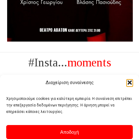
#Insta...
moments
Διαχείριση συναίνεσης
Χρησιμοποιούμε cookies για καλύτερη εμπειρία. Η συναίνεση επιτρέπει
την επεξεργασία δεδομένων περιήγησης. Η άρνηση μπορεί να
Πολυτέλεια δεν είναι το αντίθετο της ανέχειας, είναι το αντίθετο της
επηρεάσει κάποιες λειτουργίες.
χυδαιότητας
- Coco Chanel -
Αποδοχή