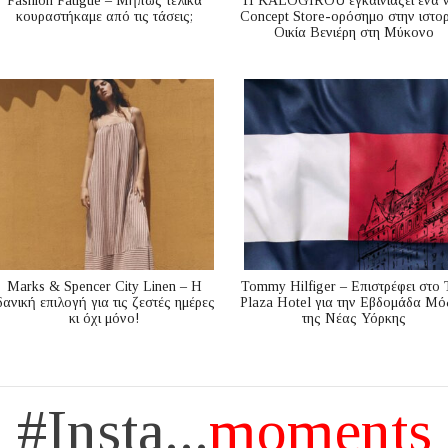
Fashion Fatigue – Μήπως τελικά
Η KALOGIROU εγκαινιάζει ένα 
κουραστήκαμε από τις τάσεις;
Concept Store-ορόσημο στην ιστορ
Οικία Βενιέρη στη Μύκονο
Marks & Spencer City Linen – Η
Tommy Hilfiger – Επιστρέφει στο 
δανική επιλογή για τις ζεστές ημέρες
Plaza Hotel για την Εβδομάδα Μό
κι όχι μόνο!
της Νέας Υόρκης
#Insta...
moments