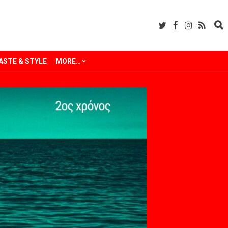
ASTE & STYLE
MORE…