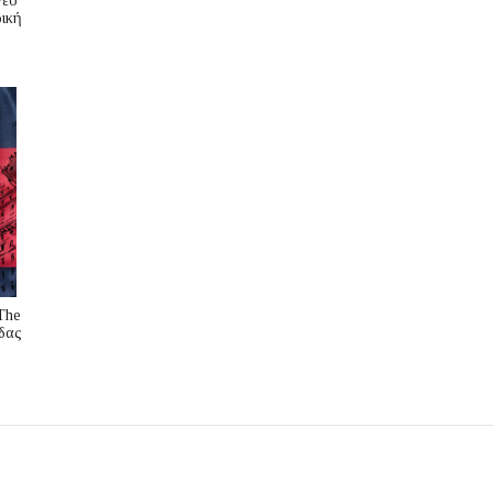
νέο
ική
The
δας