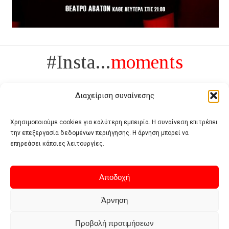
#Insta...
moments
Διαχείριση συναίνεσης
Χρησιμοποιούμε cookies για καλύτερη εμπειρία. Η συναίνεση επιτρέπει
την επεξεργασία δεδομένων περιήγησης. Η άρνηση μπορεί να
Πολυτέλεια δεν είναι το αντίθετο της ανέχειας, είναι το αντίθετο της
επηρεάσει κάποιες λειτουργίες.
χυδαιότητας
- Coco Chanel -
Αποδοχή
Άρνηση
Προβολή προτιμήσεων
Home
Terms of use
Privacy policy
Cookie policy
Contact