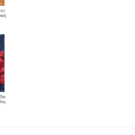
νέο
ική
The
δας