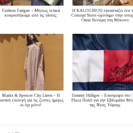
Fashion Fatigue – Μήπως τελικά
Η KALOGIROU εγκαινιάζει ένα 
κουραστήκαμε από τις τάσεις;
Concept Store-ορόσημο στην ιστορ
Οικία Βενιέρη στη Μύκονο
Marks & Spencer City Linen – Η
Tommy Hilfiger – Επιστρέφει στο 
δανική επιλογή για τις ζεστές ημέρες
Plaza Hotel για την Εβδομάδα Μό
κι όχι μόνο!
της Νέας Υόρκης