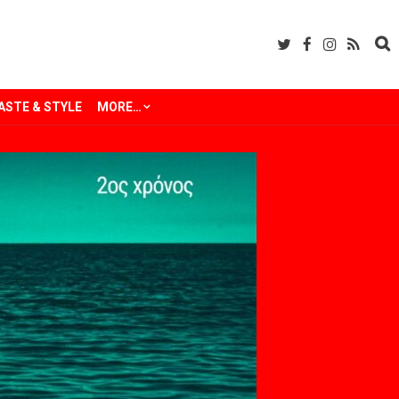
ASTE & STYLE
MORE…