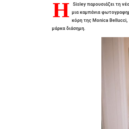
Η
Sisley
παρουσιάζει τη νέ
μια καμπάνια φωτογραφη
κόρη της
Monica Bellucci
,
μάρκα διάσημη.