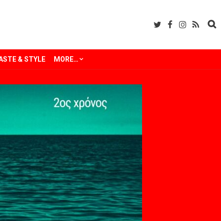
ASTE & STYLE
MORE…