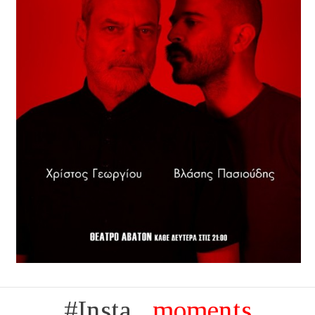
#Insta...
moments