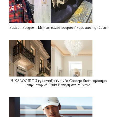
Fashion Fatigue – Μήπως τελικά κουραστήκαμε από τις τάσεις;
Η KALOGIROU εγκαινιάζει ένα νέο Concept Store-ορόσημο
στην ιστορική Οικία Βενιέρη στη Μύκονο