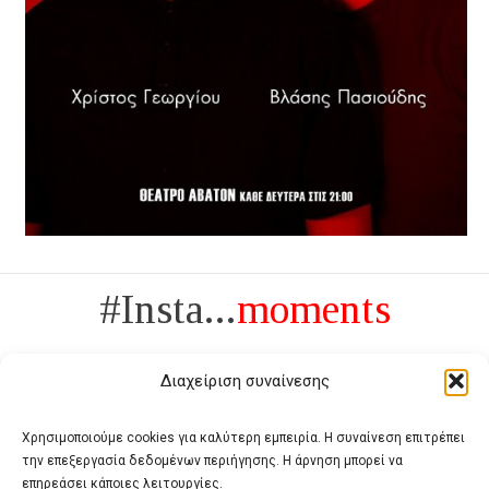
#Insta...
moments
Διαχείριση συναίνεσης
Χρησιμοποιούμε cookies για καλύτερη εμπειρία. Η συναίνεση επιτρέπει
την επεξεργασία δεδομένων περιήγησης. Η άρνηση μπορεί να
Πολυτέλεια δεν είναι το αντίθετο της ανέχειας, είναι το αντίθετο της
επηρεάσει κάποιες λειτουργίες.