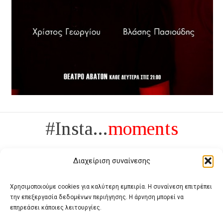
#Insta...
moments
Διαχείριση συναίνεσης
Χρησιμοποιούμε cookies για καλύτερη εμπειρία. Η συναίνεση επιτρέπει
την επεξεργασία δεδομένων περιήγησης. Η άρνηση μπορεί να
Πολυτέλεια δεν είναι το αντίθετο της ανέχειας, είναι το αντίθετο της
επηρεάσει κάποιες λειτουργίες.
χυδαιότητας