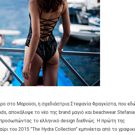
ώρο στο Μαρούσι, η σχεδιάστρια Στεφανία Φραγκίστα, που εδ
nds, αποκάλυψε το νέο της brand μαγιό και beachwear Stefania
εκπροσωπώντας το ελληνικό design διεθνώς. H πρώτη της
αίρι του 2015 ”Τhe Hydra Collection” εμπνέεται από το γραφικ