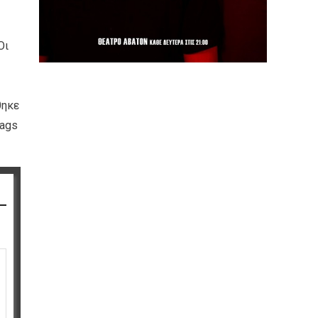
Οι
θηκε
bags