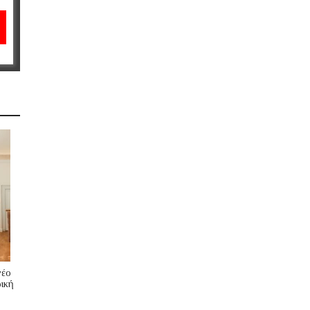
νέο
ική