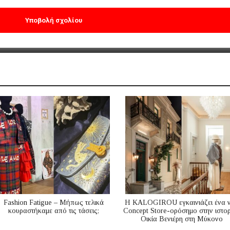
Fashion Fatigue – Μήπως τελικά
Η KALOGIROU εγκαινιάζει ένα 
κουραστήκαμε από τις τάσεις;
Concept Store-ορόσημο στην ιστορ
Οικία Βενιέρη στη Μύκονο