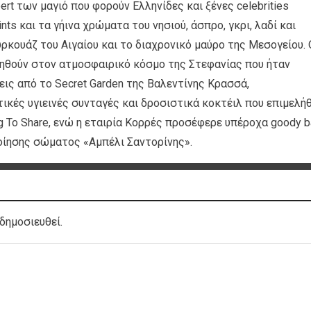
pert των μαγιό που φορούν Ελληνίδες και ξένες celebrities
nts και τα γήινα χρώματα του νησιού, άσπρο, γκρι, λαδί και
ρκουάζ του Αιγαίου και το διαχρονικό μαύρο της Μεσογείου. 
υηθούν στον ατμοσφαιρικό κόσμο της Στεφανίας που ήταν
ις από το Secret Garden της Βαλεντίνης Κρασσά,
κές υγιεινές συνταγές και δροσιστικά κοκτέιλ που επιμελή
g To Share, ενώ η εταιρία Κορρές προσέφερε υπέροχα goody 
ποίησης σώματος «Αμπέλι Σαντορίνης».
δημοσιευθεί.