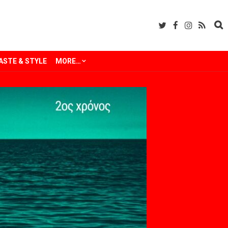
ASTE & STYLE
MORE…