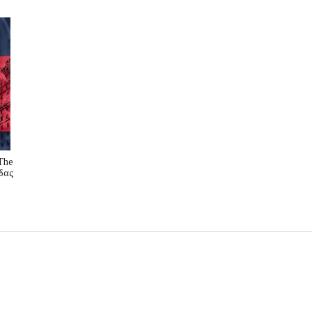
The
δας