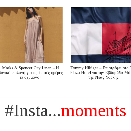
Marks & Spencer City Linen – Η
Tommy Hilfiger – Επιστρέφει στο 
δανική επιλογή για τις ζεστές ημέρες
Plaza Hotel για την Εβδομάδα Μό
κι όχι μόνο!
της Νέας Υόρκης
#Insta...
moments