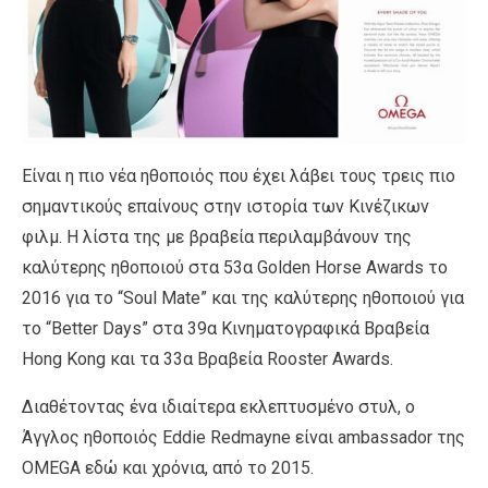
Είναι η πιο νέα ηθοποιός που έχει λάβει τους τρεις πιο
σημαντικούς επαίνους στην ιστορία των Κινέζικων
φιλμ. Η λίστα της με βραβεία περιλαμβάνουν της
καλύτερης ηθοποιού στα 53α Golden Horse Awards το
2016 για το “Soul Mate” και της καλύτερης ηθοποιού για
το “Better Days” στα 39α Κινηματογραφικά Βραβεία
Hong Kong και τα 33α Βραβεία Rooster Awards.
Διαθέτοντας ένα ιδιαίτερα εκλεπτυσμένο στυλ, ο
Άγγλος ηθοποιός Eddie Redmayne είναι ambassador της
OMEGA εδώ και χρόνια, από το 2015.