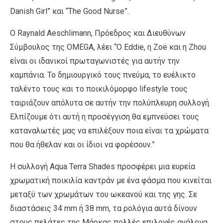
Danish Girl” και “The Good Nurse”.
Ο Raynald Aeschlimann, Πρόεδρος και Διευθύνων
Σύμβουλος της OMEGA, λέει “Ο Eddie, η Zoë και η Zhou
είναι οι ιδανικοί πρωταγωνιστές για αυτήν την
καμπάνια. Το δημιουργικό τους πνεύμα, το ευέλικτο
ταλέντο τους και το ποικιλόμορφο lifestyle τους
ταιριάζουν απόλυτα σε αυτήν την πολύπλευρη συλλογή.
Ελπίζουμε ότι αυτή η προσέγγιση θα εμπνεύσει τους
καταναλωτές μας να επιλέξουν ποια είναι τα χρώματα
που θα ήθελαν και οι ίδιοι να φορέσουν.”
Η συλλογή Aqua Terra Shades προσφέρει μια ευρεία
χρωματική ποικιλία καντράν με ένα φάσμα που κινείται
μεταξύ των χρωμάτων του ωκεανού και της γης. Σε
διαστάσεις 34 mm ή 38 mm, τα ρολόγια αυτά δίνουν
στους πελάτες της Μάρκας πολλές επιλογές ανάλογα