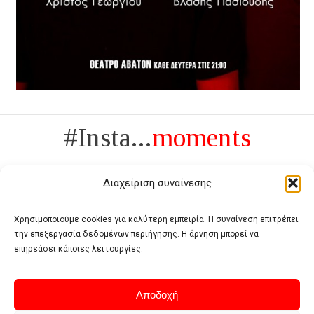
#Insta...
moments
Διαχείριση συναίνεσης
Χρησιμοποιούμε cookies για καλύτερη εμπειρία. Η συναίνεση επιτρέπει
την επεξεργασία δεδομένων περιήγησης. Η άρνηση μπορεί να
Πολυτέλεια δεν είναι το αντίθετο της ανέχειας, είναι το αντίθετο της
επηρεάσει κάποιες λειτουργίες.
χυδαιότητας
- Coco Chanel -
Αποδοχή