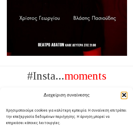
#Insta...
moments
Διαχείριση συναίνεσης
Χρησιμοποιούμε cookies για καλύτερη εμπειρία. Η συναίνεση επιτρέπει
την επεξεργασία δεδομένων περιήγησης. Η άρνηση μπορεί να
Πολυτέλεια δεν είναι το αντίθετο της ανέχειας, είναι το αντίθετο της
επηρεάσει κάποιες λειτουργίες.
χυδαιότητας
- Coco Chanel -