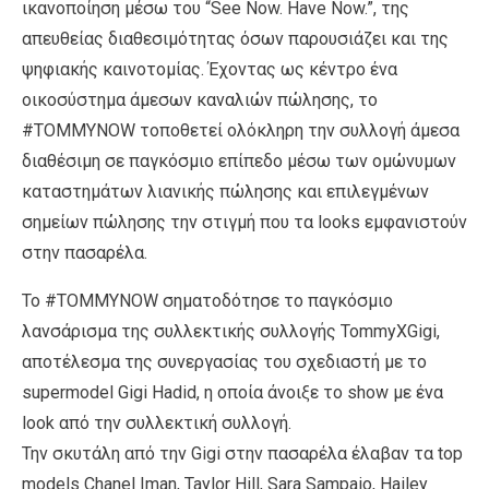
ικανοποίηση μέσω του “See Now. Have Now.”, της
απευθείας διαθεσιμότητας όσων παρουσιάζει και της
ψηφιακής καινοτομίας. Έχοντας ως κέντρο ένα
οικοσύστημα άμεσων καναλιών πώλησης, το
#TOMMYNOW τοποθετεί ολόκληρη την συλλογή άμεσα
διαθέσιμη σε παγκόσμιο επίπεδο μέσω των ομώνυμων
καταστημάτων λιανικής πώλησης και επιλεγμένων
σημείων πώλησης την στιγμή που τα looks εμφανιστούν
στην πασαρέλα.
Το #TOMMYNOW σηματοδότησε το παγκόσμιο
λανσάρισμα της συλλεκτικής συλλογής TommyXGigi,
αποτέλεσμα της συνεργασίας του σχεδιαστή με το
supermodel Gigi Hadid, η οποία άνοιξε το show με ένα
look από την συλλεκτική συλλογή.
Την σκυτάλη από την Gigi στην πασαρέλα έλαβαν τα top
models Chanel Iman, Taylor Hill, Sara Sampaio, Hailey