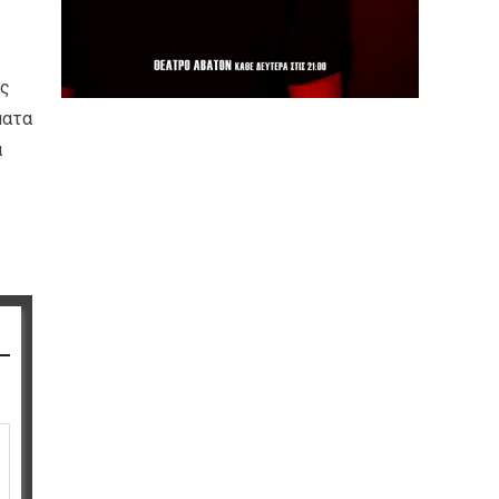
ις
ματα
α