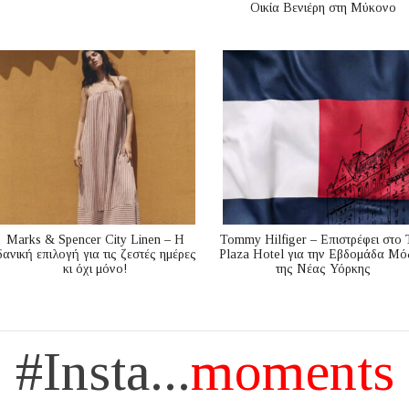
Οικία Βενιέρη στη Μύκονο
Marks & Spencer City Linen – Η
Tommy Hilfiger – Επιστρέφει στο 
δανική επιλογή για τις ζεστές ημέρες
Plaza Hotel για την Εβδομάδα Μό
κι όχι μόνο!
της Νέας Υόρκης
#Insta...
moments