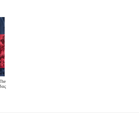
The
δας