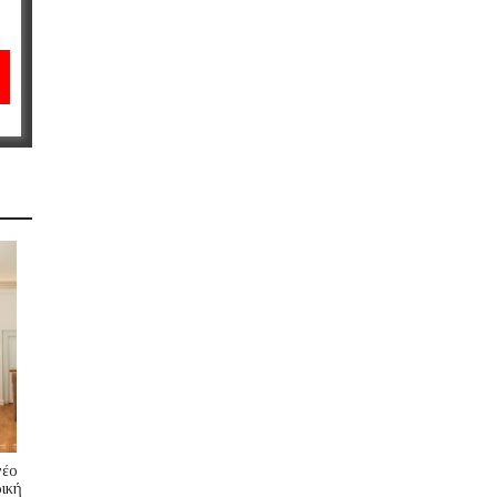
νέο
ική