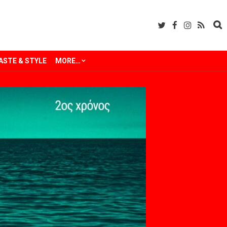
ASTE & STYLE
MORE…