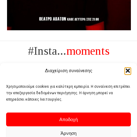
#Insta...
moments
Διαχείριση συναίνεσης
Χρησιμοποιούμε cookies για καλύτερη εμπειρία. Η συναίνεση επιτρέπει
την επεξεργασία δεδομένων περιήγησης. Η άρνηση μπορεί να
Πολυτέλεια δεν είναι το αντίθετο της ανέχειας, είναι το αντίθετο της
επηρεάσει κάποιες λειτουργίες.
χυδαιότητας
- Coco Chanel -
Αποδοχή
Άρνηση