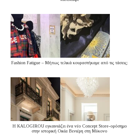
Fashion Fatigue – Μήπως τελικά κουραστήκαμε από τις τάσεις;
Η KALOGIROU εγκαινιάζει ένα νέο Concept Store-ορόσημο
στην ιστορική Οικία Βενιέρη στη Μύκονο