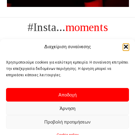
#Insta...
moments
Διαχείριση συναίνεσης
Χρησιμοποιούμε cookies για καλύτερη εμπειρία. Η συναίνεση επιτρέπει
την επεξεργασία δεδομένων περιήγησης. Η άρνηση μπορεί να
Πολυτέλεια δεν είναι το αντίθετο της ανέχειας, είναι το αντίθετο της
επηρεάσει κάποιες λειτουργίες.
χυδαιότητας
- Coco Chanel -
Αποδοχή
Άρνηση
Προβολή προτιμήσεων
Home
Terms of use
Privacy policy
Cookie policy
Contact