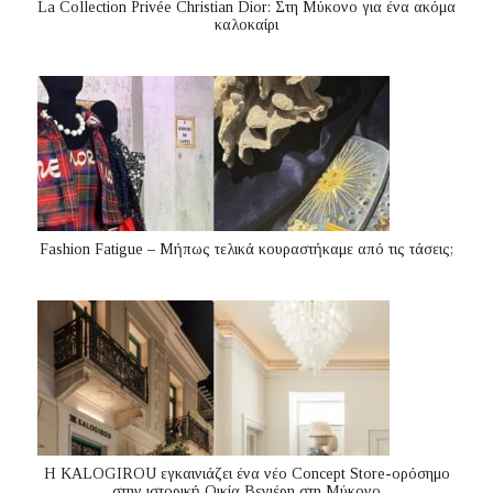
La Collection Privée Christian Dior: Στη Μύκονο για ένα ακόμα
καλοκαίρι
Fashion Fatigue – Μήπως τελικά κουραστήκαμε από τις τάσεις;
Η KALOGIROU εγκαινιάζει ένα νέο Concept Store-ορόσημο
στην ιστορική Οικία Βενιέρη στη Μύκονο