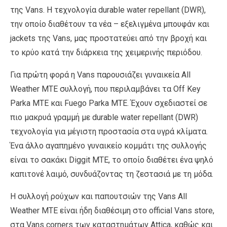
της Vans. H τεχνολογία durable water repellant (DWR),
την οποίο διαθέτουν τα νέα – εξελιγμένα μπουφάν και
jackets της Vans, μας προστατεύει από την βροχή και
το κρύο κατά την διάρκεια της χειμερινής περιόδου.
Για πρώτη φορά η Vans παρουσιάζει γυναικεία All
Weather ΜΤΕ συλλογή, που περιλαμβάνει τα Off Key
Parka MTE και Fuego Parka MTE. Έχουν σχεδιαστεί σε
πιο μακρυά γραμμή με durable water repellant (DWR)
τεχνολογία για μέγιστη προστασία στα υγρά κλίματα.
Ένα άλλο αγαπημένο γυναικείο κομμάτι της συλλογής
είναι το σακάκι Diggit ΜΤΕ, το οποίο διαθέτει ένα ψηλό
καπιτονέ λαιμό, συνδυάζοντας τη ζεστασιά με τη μόδα.
Η συλλογή ρούχων και παπουτσιών της Vans All
Weather MTE είναι ήδη διαθέσιμη στο official Vans store,
στα Vans corners των καταστημάτων Attica, καθώς και