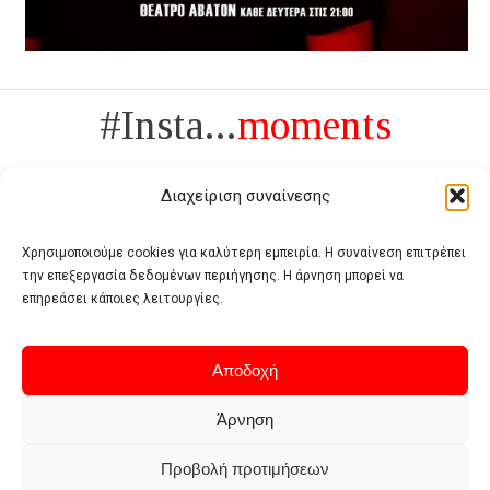
#Insta...
moments
Διαχείριση συναίνεσης
Χρησιμοποιούμε cookies για καλύτερη εμπειρία. Η συναίνεση επιτρέπει
την επεξεργασία δεδομένων περιήγησης. Η άρνηση μπορεί να
Πολυτέλεια δεν είναι το αντίθετο της ανέχειας, είναι το αντίθετο της
επηρεάσει κάποιες λειτουργίες.
χυδαιότητας
- Coco Chanel -
Αποδοχή
Άρνηση
Προβολή προτιμήσεων
Home
Terms of use
Privacy policy
Cookie policy
Contact