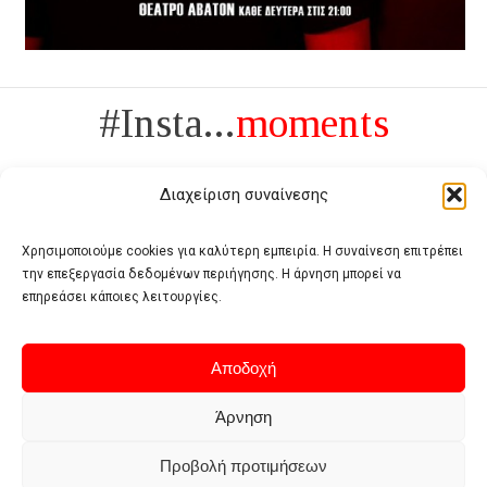
#Insta...
moments
Διαχείριση συναίνεσης
Χρησιμοποιούμε cookies για καλύτερη εμπειρία. Η συναίνεση επιτρέπει
την επεξεργασία δεδομένων περιήγησης. Η άρνηση μπορεί να
Πολυτέλεια δεν είναι το αντίθετο της ανέχειας, είναι το αντίθετο της
επηρεάσει κάποιες λειτουργίες.
χυδαιότητας
- Coco Chanel -
Αποδοχή
Άρνηση
Προβολή προτιμήσεων
Home
Terms of use
Privacy policy
Cookie policy
Contact