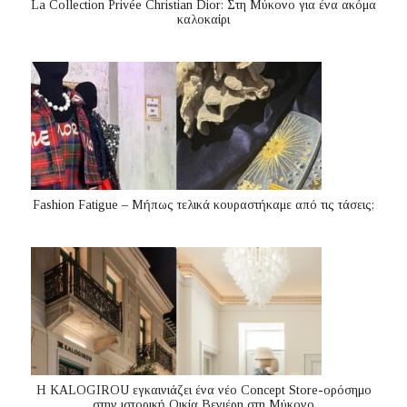
La Collection Privée Christian Dior: Στη Μύκονο για ένα ακόμα
καλοκαίρι
Fashion Fatigue – Μήπως τελικά κουραστήκαμε από τις τάσεις;
Η KALOGIROU εγκαινιάζει ένα νέο Concept Store-ορόσημο
στην ιστορική Οικία Βενιέρη στη Μύκονο