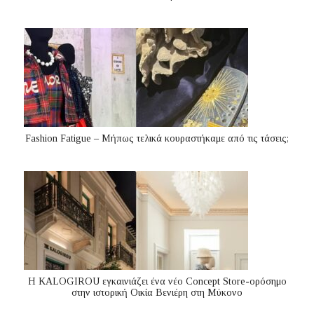
Fashion Fatigue – Μήπως τελικά κουραστήκαμε από τις τάσεις;
Η KALOGIROU εγκαινιάζει ένα νέο Concept Store-ορόσημο
στην ιστορική Οικία Βενιέρη στη Μύκονο