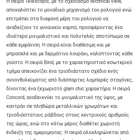
Η σειρά Telescopic, με το σχεδιασμό technical view,
αποκαλύπτει το μοναδικό μηχανισμό του ρολογιού ενώ
επιτρέπει στα διαφανή μέρη του ρολογιού να
αναδείξουν το γυναικείο καρπό, προσφέροντας ένα
ιδιαίτερα μινιμαλιστικό και πολυτελές αποτύπωμα σε
κάθε εμφάνιση. Η σειρά είναι διαθέσιμη και με
μπρασελέ και με δερμάτινο λουράκι, καλύπτοντας κάθε
γούστο. Η σειρά Bind, με το χαρακτηριστικό εσωτερικό
τμήμα απεικονίζει ένα τρισδιάστατο σχέδιο ενός
συνονθυλεύματος από διάσπαρτες λαμπερές σταγόνες,
δίνοντας ένα ξεχωριστό glam chic χαρακτήρα. Η σειρά
Concord, αναδεικνύει το μινιμαλιστικό της ύφος, με
καντράν σε πληθώρα μεταλλικών χρωμάτων και
τρισδιάστατους ράβδους στους κεντρικούς αριθμούς
της ώρας, ενώ στο κάτω μέρος διαθέτει χωριστή
ένδειξη της ημερομηνίας. H σειρά ολοκληρώνεται από