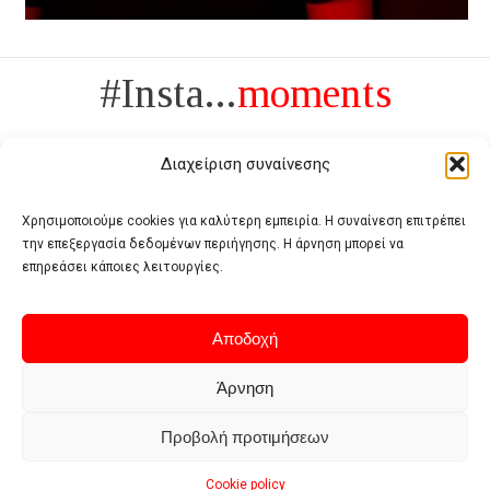
#Insta...
moments
Διαχείριση συναίνεσης
Χρησιμοποιούμε cookies για καλύτερη εμπειρία. Η συναίνεση επιτρέπει
την επεξεργασία δεδομένων περιήγησης. Η άρνηση μπορεί να
Πολυτέλεια δεν είναι το αντίθετο της ανέχειας, είναι το αντίθετο της
επηρεάσει κάποιες λειτουργίες.
χυδαιότητας
- Coco Chanel -
Αποδοχή
Άρνηση
Προβολή προτιμήσεων
Home
Terms of use
Privacy policy
Cookie policy
Contact
Cookie policy