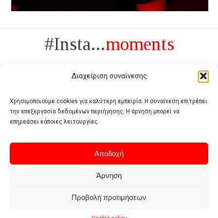
#Insta...
moments
Διαχείριση συναίνεσης
Χρησιμοποιούμε cookies για καλύτερη εμπειρία. Η συναίνεση επιτρέπει
την επεξεργασία δεδομένων περιήγησης. Η άρνηση μπορεί να
Πολυτέλεια δεν είναι το αντίθετο της ανέχειας, είναι το αντίθετο της
επηρεάσει κάποιες λειτουργίες.
χυδαιότητας
- Coco Chanel -
Αποδοχή
Άρνηση
Προβολή προτιμήσεων
Home
Terms of use
Privacy policy
Cookie policy
Contact