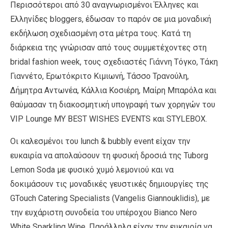
Περισσότεροι από 30 αναγνωρισμένοι Έλληνες και
Ελληνίδες bloggers, έδωσαν το παρόν σε μια μοναδική
εκδήλωση σχεδιασμένη στα μέτρα τους. Κατά τη
διάρκεια της γνώρισαν από τους συμμετέχοντες στη
bridal fashion week, τους σχεδιαστές Γιάννη Τόγκο, Τάκη
Γιαννέτο, Ερωτόκριτο Κιμιωνή, Τάσσο Τρανούλη,
Δήμητρα Αντωνέα, Κάλλια Κοσιέρη, Μαίρη Μπαρόλα και
θαύμασαν τη διακοσμητική υπογραφή των χορηγών του
VIP Lounge MY BEST WISHES EVENTS και STYLEBOX.
Οι καλεσμένοι του lunch & bubbly event είχαν την
ευκαιρία να απολαύσουν τη φυσική δροσιά της Tuborg
Lemon Soda με φυσικό χυμό λεμονιού και να
δοκιμάσουν τις μοναδικές γευστικές δημιουργίες της
GTouch Catering Specialists (Vangelis Giannouklidis), με
την ευχάριστη συνοδεία του υπέροχου Bianco Nero
White Sparkling Wine. Παράλληλα είχαν την ευκαιρία να