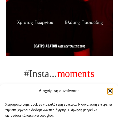
#Insta...
moments
Διαχείριση συναίνεσης
Χρησιμοποιούμε cookies για καλύτερη εμπειρία. Η συναίνεση επιτρέπει
την επεξεργασία δεδομένων περιήγησης. Η άρνηση μπορεί να
Πολυτέλεια δεν είναι το αντίθετο της ανέχειας, είναι το αντίθετο της
επηρεάσει κάποιες λειτουργίες.