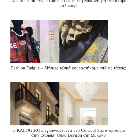
La Collection Privée Christian Dior: Στη Μύκονο για ένα ακόμα
καλοκαίρι
Fashion Fatigue – Μήπως τελικά κουραστήκαμε από τις τάσεις;
Η KALOGIROU εγκαινιάζει ένα νέο Concept Store-ορόσημο
στην ιστορική Οικία Βενιέρη στη Μύκονο