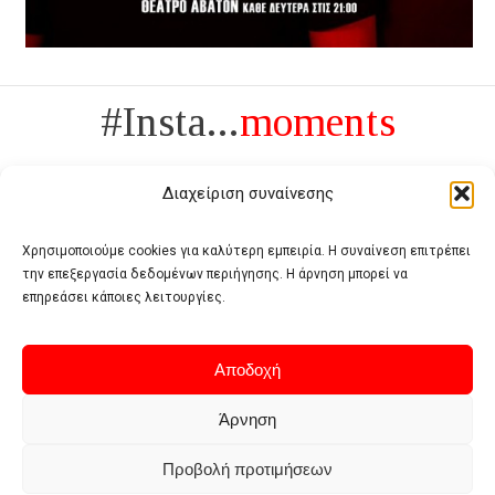
#Insta...
moments
Διαχείριση συναίνεσης
Χρησιμοποιούμε cookies για καλύτερη εμπειρία. Η συναίνεση επιτρέπει
την επεξεργασία δεδομένων περιήγησης. Η άρνηση μπορεί να
Πολυτέλεια δεν είναι το αντίθετο της ανέχειας, είναι το αντίθετο της
επηρεάσει κάποιες λειτουργίες.
χυδαιότητας
- Coco Chanel -
Αποδοχή
Άρνηση
Προβολή προτιμήσεων
Home
Terms of use
Privacy policy
Cookie policy
Contact