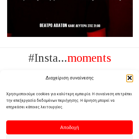
#Insta...
moments
Διαχείριση συναίνεσης
Χρησιμοποιούμε cookies για καλύτερη εμπειρία. Η συναίνεση επιτρέπει
την επεξεργασία δεδομένων περιήγησης. Η άρνηση μπορεί να
Πολυτέλεια δεν είναι το αντίθετο της ανέχειας, είναι το αντίθετο της
επηρεάσει κάποιες λειτουργίες.
χυδαιότητας
- Coco Chanel -
Αποδοχή