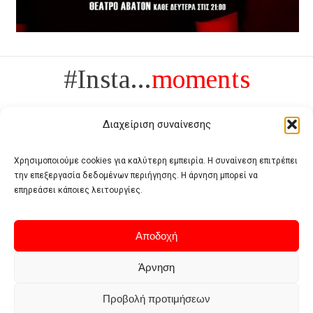
#Insta...
moments
Διαχείριση συναίνεσης
Χρησιμοποιούμε cookies για καλύτερη εμπειρία. Η συναίνεση επιτρέπει
την επεξεργασία δεδομένων περιήγησης. Η άρνηση μπορεί να
Πολυτέλεια δεν είναι το αντίθετο της ανέχειας, είναι το αντίθετο της
επηρεάσει κάποιες λειτουργίες.
χυδαιότητας
- Coco Chanel -
Αποδοχή
Άρνηση
Προβολή προτιμήσεων
Home
Terms of use
Privacy policy
Cookie policy
Contact