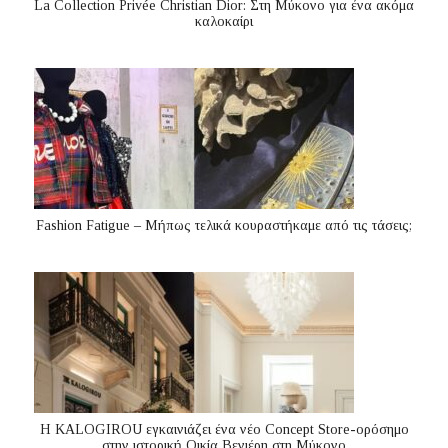
La Collection Privée Christian Dior: Στη Μύκονο για ένα ακόμα
καλοκαίρι
Fashion Fatigue – Μήπως τελικά κουραστήκαμε από τις τάσεις;
Η KALOGIROU εγκαινιάζει ένα νέο Concept Store-ορόσημο
στην ιστορική Οικία Βενιέρη στη Μύκονο