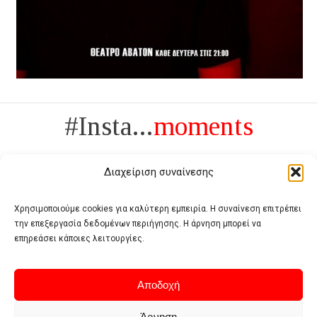
#Insta...
moments
Διαχείριση συναίνεσης
Χρησιμοποιούμε cookies για καλύτερη εμπειρία. Η συναίνεση επιτρέπει
την επεξεργασία δεδομένων περιήγησης. Η άρνηση μπορεί να
Πολυτέλεια δεν είναι το αντίθετο της ανέχειας, είναι το αντίθετο της
επηρεάσει κάποιες λειτουργίες.
χυδαιότητας
- Coco Chanel -
Αποδοχή
Άρνηση