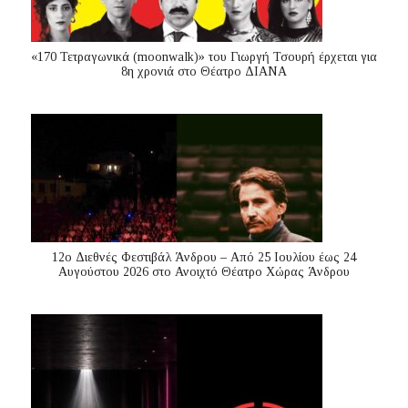
«170 Τετραγωνικά (moonwalk)» του Γιωργή Τσουρή έρχεται για
8η χρονιά στο Θέατρο ΔΙΑΝΑ
12ο Διεθνές Φεστιβάλ Άνδρου – Από 25 Ιουλίου έως 24
Αυγούστου 2026 στο Ανοιχτό Θέατρο Χώρας Άνδρου