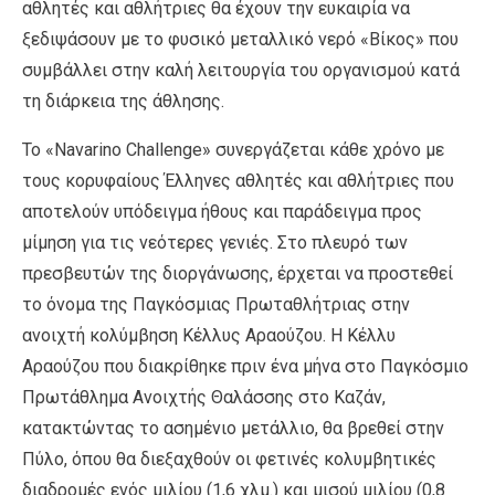
αθλητές και αθλήτριες θα έχουν την ευκαιρία να
ξεδιψάσουν με το φυσικό μεταλλικό νερό «Βίκος» που
συμβάλλει στην καλή λειτουργία του οργανισμού κατά
τη διάρκεια της άθλησης.
Το «Navarino Challenge» συνεργάζεται κάθε χρόνο με
τους κορυφαίους Έλληνες αθλητές και αθλήτριες που
αποτελούν υπόδειγμα ήθους και παράδειγμα προς
μίμηση για τις νεότερες γενιές. Στο πλευρό των
πρεσβευτών της διοργάνωσης, έρχεται να προστεθεί
το όνομα της Παγκόσμιας Πρωταθλήτριας στην
ανοιχτή κολύμβηση Κέλλυς Αραούζου. Η Κέλλυ
Αραούζου που διακρίθηκε πριν ένα μήνα στο Παγκόσμιο
Πρωτάθλημα Ανοιχτής Θαλάσσης στο Καζάν,
κατακτώντας το ασημένιο μετάλλιο, θα βρεθεί στην
Πύλο, όπου θα διεξαχθούν οι φετινές κολυμβητικές
διαδρομές ενός μιλίου (1,6 χλμ.) και μισού μιλίου (0,8