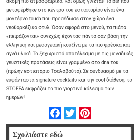
ακόμη πιο ατμοσφαιρικό. Και όμως γίνεται! Το bar που
μεταφέρθηκε στο κέντρο του εστιατορίου είναι ένα
μοντέρνο touch που προσέδωσε στον χώρο ένα
νεοϋορκέζικο στυλ. Όσον αφορά στο μενού, τα πιάτα
«πειράζονται» συνεχώς έχοντας πάντα σαν βάση την
ελληνική και μεσογειακή κουζίνα με τα πιο φρέσκα και
αγνά υλικά. Το ξεχωριστό αποτέλεσμα με τις μοναδικές
γευστικές προτάσεις είναι γραμμένο στο dna του
(πρώην εστιατόριο Tσαλαβούτα). Σε συνδυασμό με τα
ευφάνταστα signature cocktails και την cool διάθεση, το
STOFFA εκφράζει το πιο γιορτινό κάλεσμα των
ημερών!
Facebook
Twitter
Pinterest
Σχολιάστε εδώ