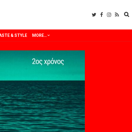
ASTE & STYLE
MORE…