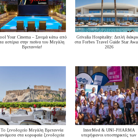
ool Your Cinema – Σινεμά κάτω από
Grivalia Hospitality: Διπλή διάκρι
τα αστέρια στην πισίνα του Μεγάλη
στα Forbes Travel Guide Star Awa
Βρεταννία!
2026
Το ξενοδοχείο Μεγάλη Βρεταννία
InterMed & UNI-PHARMA
ανάμεσα στα κορυφαία ξενοδοχεία
υπερήφανοι υποστηρικτές των