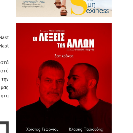
Nast
Nast
οστά
ωστό
 την
 μας
τητα