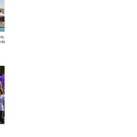
ση
rds