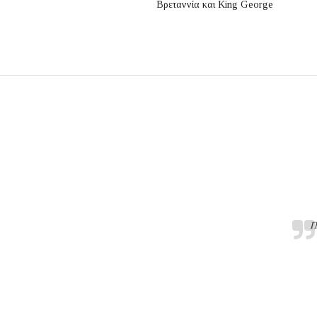
Βρεταννία και King George
Π